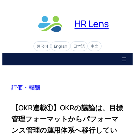
Skip
to
content
HR Lens
한국어
English
日本語
中文
評価・報酬
【OKR連載①】OKRの議論は、目標
管理フォーマットからパフォーマ
ンス管理の運用体系へ移行してい