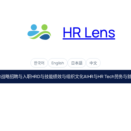
HR Lens
한국어
English
日本語
中文
R战略
招聘与入职
HRD与技能
绩效与组织文化
AIHR与HR Tech
劳务与