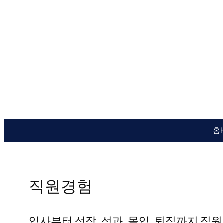
콘
텐
츠
로
바
로
가
기
홈
직원경험
입사부터 성장, 성과, 몰입, 퇴직까지 