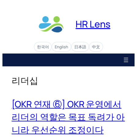
콘
텐
츠
HR Lens
로
바
로
한국어
English
日本語
中文
가
기
리더십
[OKR 연재 ⑥] OKR 운영에서
리더의 역할은 목표 독려가 아
니라 우선순위 조정이다