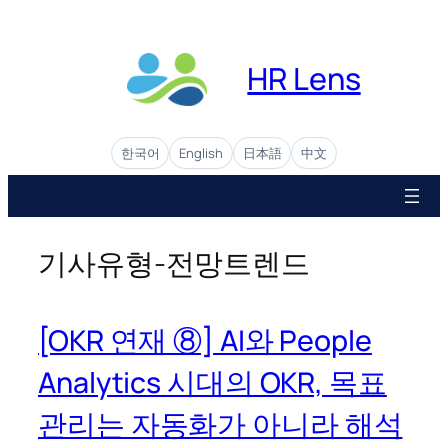
콘
텐
츠
HR Lens
로
바
로
한국어
English
日本語
中文
가
기
기사유형-전망트렌드
[OKR 연재 ⑧] AI와 People
Analytics 시대의 OKR, 목표
관리는 자동화가 아니라 해석